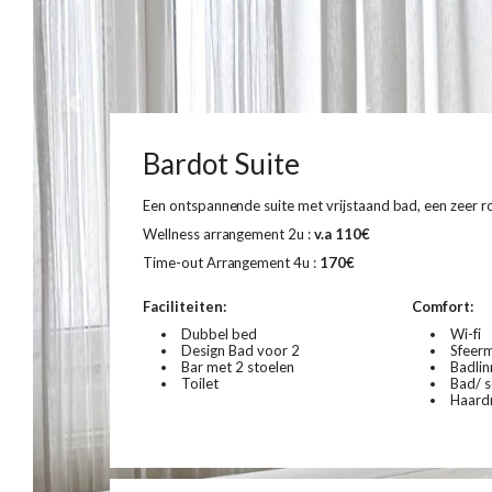
Previous
Bardot Suite
Een ontspannende suite met vrijstaand bad, een zeer r
Wellness arrangement 2u :
v.a 110€
Time-out Arrangement 4u :
170€
Faciliteiten:
Comfort:
Dubbel bed
Wi-fi
Design Bad voor 2
Sfeer
Bar met 2 stoelen
Badlin
Toilet
Bad/ 
Haard
+