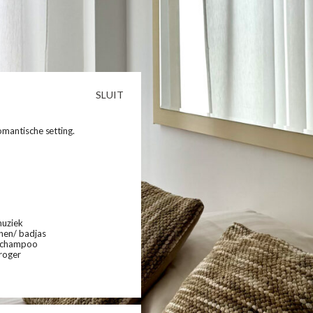
SLUIT
omantische setting.
muziek
nen/ badjas
schampoo
roger