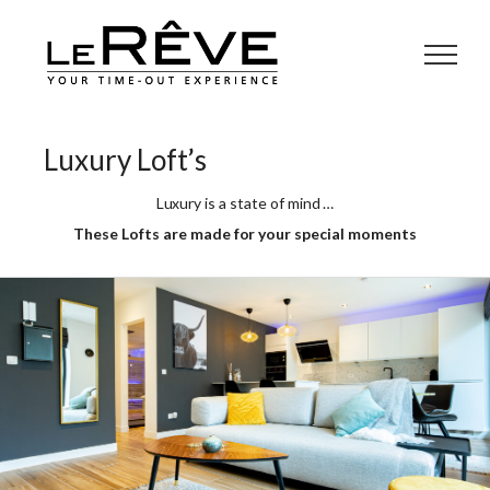
Naar
de
Le
Rêve
inhoud
Men
springen
Your
time-
Luxury Loft’s
out
experience
Luxury is a state of mind …
These Lofts are made for your special moments