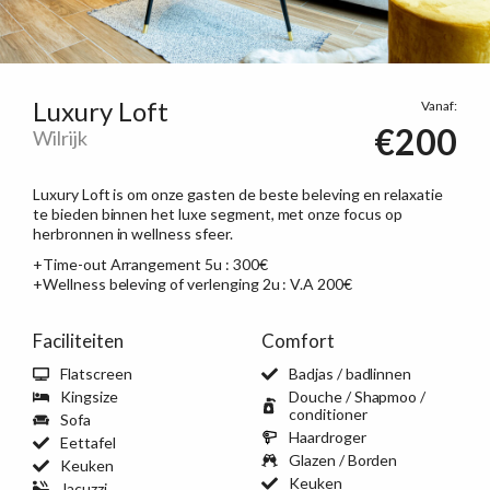
Luxury Loft
Vanaf:
€200
Wilrijk
Luxury Loft is om onze gasten de beste beleving en relaxatie
te bieden binnen het luxe segment, met onze focus op
herbronnen in wellness sfeer.
+Time-out Arrangement 5u : 300€
+Wellness beleving of verlenging 2u : V.A 200€
Faciliteiten
Comfort
Flatscreen
Badjas / badlinnen
Kingsize
Douche / Shapmoo /
conditioner
Sofa
Haardroger
Eettafel
Glazen / Borden
Keuken
Keuken
Jacuzzi